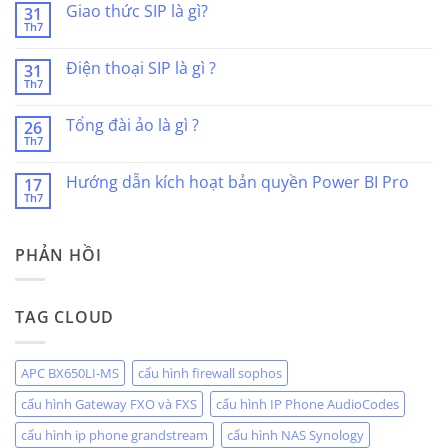
bình
Giao thức SIP là gì?
31
luận
Th7
ở
Không
Session
có
Border
bình
Điện thoại SIP là gì ?
Controller
31
luận
là
Th7
ở
Không
gì?
Giao
có
thức
bình
Tổng đài ảo là gì ?
SIP
26
luận
là
Th7
ở
Không
gì?
Điện
có
thoại
bình
Hướng dẫn kích hoạt bản quyền Power BI Pro
SIP
17
luận
là
Th7
ở
Không
gì
Tổng
có
?
đài
bình
ảo
luận
là
PHẢN HỒI
ở
gì
Hướng
?
dẫn
kích
hoạt
TAG CLOUD
bản
quyền
Power
BI
Pro
APC BX650LI-MS
cấu hình firewall sophos
cấu hình Gateway FXO và FXS
cấu hình IP Phone AudioCodes
cấu hình ip phone grandstream
cấu hình NAS Synology