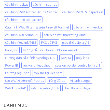
cấu hình ruckus
cấu hình sophos
cấu hình SSID AP trên Aruba Central
cấu hình SSL/TLS Inspection
cấu hình unifi upa-ac-lite
Cấu hình Web Filtering trên Firewall Fortinet
cấu hình wifi Aruba
cấu hình Wifi Aruba IAP
cấu hình wifi marketing Unifi
cấu hình Yealink T48S
FXO và FXS
giao thức sip là gì ?
hãng sbc
Hướng dẫn cấu hình IP Phone Yealink
Hướng dẫn cấu hình Synology NAS
MP11X
poly lens
Power BI
ruckus unleadshed
session border controller là gì ?
thương hiệu sbc
top sbc tại việt nam
tạo WLAN trên wifi Ruckus
Tổng đài ảo
Ví lạnh Ledger
Wifi Aruba IAP
wifi marketing Unifi
điện thoại sip là gì
DANH MỤC