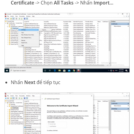
Certificate
-> Chọn
All Tasks
-> Nhấn
Import…
Nhấn
Next
để tiếp tục