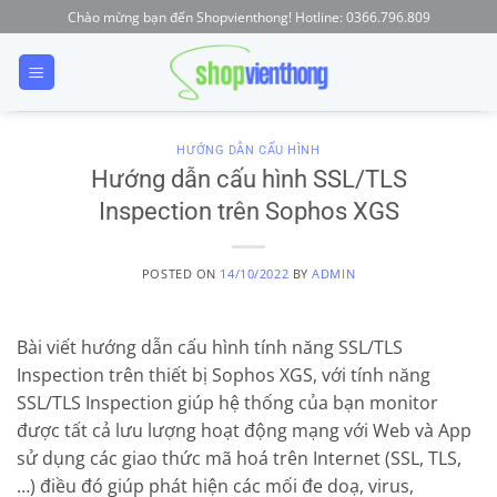
Skip
Chào mừng bạn đến Shopvienthong! Hotline: 0366.796.809
to
content
HƯỚNG DẪN CẤU HÌNH
Hướng dẫn cấu hình SSL/TLS
Inspection trên Sophos XGS
POSTED ON
14/10/2022
BY
ADMIN
Bài viết hướng dẫn cấu hình tính năng SSL/TLS
Inspection trên thiết bị Sophos XGS, với tính năng
SSL/TLS Inspection giúp hệ thống của bạn monitor
được tất cả lưu lượng hoạt động mạng với Web và App
sử dụng các giao thức mã hoá trên Internet (SSL, TLS,
…) điều đó giúp phát hiện các mối đe doạ, virus,