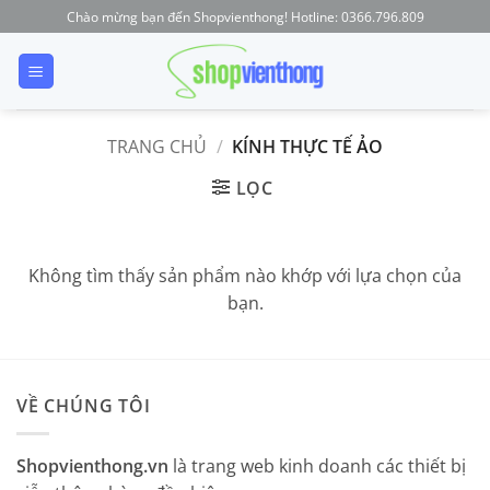
Skip
Chào mừng bạn đến Shopvienthong! Hotline: 0366.796.809
to
content
TRANG CHỦ
/
KÍNH THỰC TẾ ẢO
LỌC
Không tìm thấy sản phẩm nào khớp với lựa chọn của
bạn.
VỀ CHÚNG TÔI
Shopvienthong.vn
là trang web kinh doanh các thiết bị