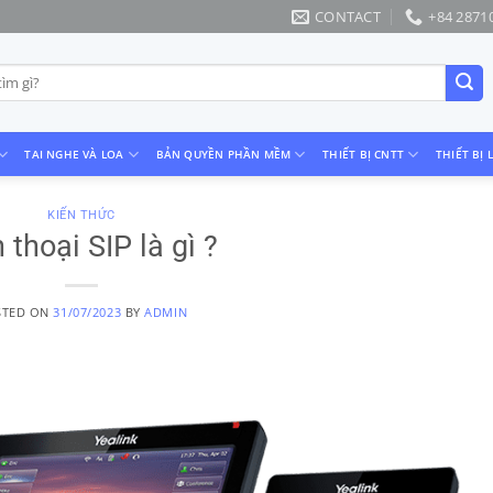
CONTACT
+84 2871
TAI NGHE VÀ LOA
BẢN QUYỀN PHẦN MỀM
THIẾT BỊ CNTT
THIẾT BỊ 
KIẾN THỨC
 thoại SIP là gì ?
STED ON
31/07/2023
BY
ADMIN