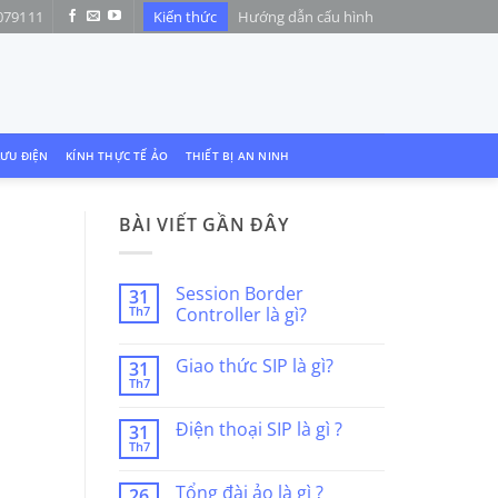
079111
Kiến thức
Hướng dẫn cấu hình
LƯU ĐIỆN
KÍNH THỰC TẾ ẢO
THIẾT BỊ AN NINH
BÀI VIẾT GẦN ĐÂY
Session Border
31
Th7
Controller là gì?
Không
có
Giao thức SIP là gì?
31
bình
luận
Th7
Không
ở
có
Session
bình
Border
Điện thoại SIP là gì ?
31
luận
Controller
Th7
ở
là
Không
Giao
gì?
có
thức
bình
Tổng đài ảo là gì ?
SIP
26
luận