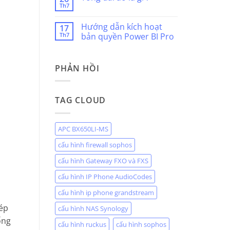
là
Th7
ở
Không
gì?
Điện
có
thoại
bình
Hướng dẫn kích hoạt
SIP
17
luận
là
Th7
ở
bản quyền Power BI Pro
gì
Tổng
?
Không
đài
có
ảo
bình
là
PHẢN HỒI
luận
gì
ở
?
Hướng
dẫn
kích
TAG CLOUD
hoạt
bản
quyền
Power
BI
APC BX650LI-MS
Pro
cấu hình firewall sophos
cấu hình Gateway FXO và FXS
cấu hình IP Phone AudioCodes
cấu hình ip phone grandstream
hép
cấu hình NAS Synology
ống
cấu hình ruckus
cấu hình sophos