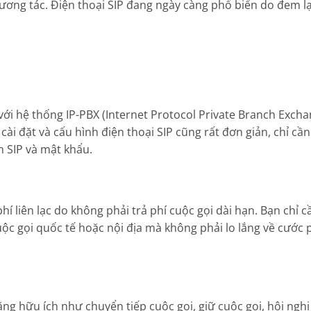
tương tác. Điện thoại SIP đang ngày càng phổ biến do đem lạ
 với hệ thống IP-PBX (Internet Protocol Private Branch Exch
 cài đặt và cấu hình điện thoại SIP cũng rất đơn giản, chỉ cầ
ản SIP và mật khẩu.
phí liên lạc do không phải trả phí cuộc gọi dài hạn. Bạn chỉ c
uộc gọi quốc tế hoặc nội địa mà không phải lo lắng về cước 
ăng hữu ích như chuyển tiếp cuộc gọi, giữ cuộc gọi, hội nghị