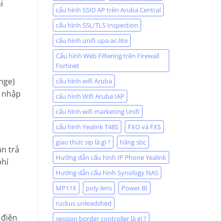
i
cấu hình SSID AP trên Aruba Central
cấu hình SSL/TLS Inspection
cấu hình unifi upa-ac-lite
Cấu hình Web Filtering trên Firewall
Fortinet
ange)
cấu hình wifi Aruba
n nhập
cấu hình Wifi Aruba IAP
cấu hình wifi marketing Unifi
cấu hình Yealink T48S
FXO và FXS
giao thức sip là gì ?
hãng sbc
ần trả
Hướng dẫn cấu hình IP Phone Yealink
phí
Hướng dẫn cấu hình Synology NAS
MP11X
poly lens
Power BI
ruckus unleadshed
 điện
session border controller là gì ?