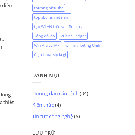
o diện
thương hiệu sbc
top sbc tại việt nam
tạo WLAN trên wifi Ruckus
Tổng đài ảo
Ví lạnh Ledger
au.
Wifi Aruba IAP
wifi marketing Unifi
h
điện thoại sip là gì
DANH MỤC
Hướng dẫn cấu hình
(34)
 dùng
c thiết
Kiến thức
(4)
Tin tức công nghệ
(5)
LƯU TRỮ