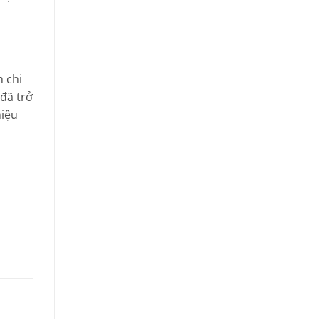
m chi
 đã trở
hiệu