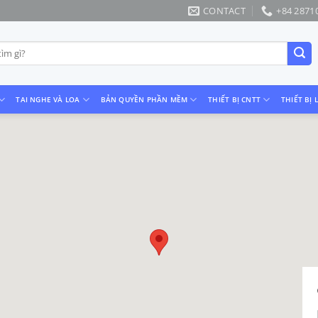
CONTACT
+84 2871
TAI NGHE VÀ LOA
BẢN QUYỀN PHẦN MỀM
THIẾT BỊ CNTT
THIẾT BỊ 