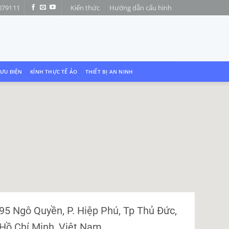
079111
Kiến thức
Hướng dẫn cấu hình
LƯU ĐIỆN
KÍNH THỰC TẾ ẢO
THIẾT BỊ AN NINH
95 Ngô Quyền, P. Hiệp Phú, Tp Thủ Đức,
Hồ Chí Minh, Việt Nam