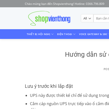
Skip
Chào mừng bạn đến Shopvienthong! Hotline: 0366.796.809
to
content
Tìm
kiếm:
THIẾT BỊ HỘI NGHỊ
ĐIỆN THOẠI
VOICE GATEWAY & SBC
Hướng dẫn sử
PO
Lưu ý trước khi lắp đặt
UPS này được thiết kế chỉ để sử dụng trong
Cắm cáp nguồn UPS trực tiếp vào ổ cắm đi