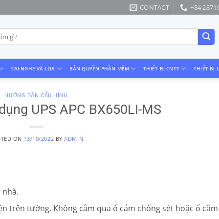
CONTACT
+84 2871
TAI NGHE VÀ LOA
BẢN QUYỀN PHẦN MỀM
THIẾT BỊ CNTT
THIẾT BỊ 
HƯỚNG DẪN CẤU HÌNH
 dụng UPS APC BX650LI-MS
STED ON
13/10/2022
BY
ADMIN
 nhà.
ện trên tường. Không cắm qua ổ cắm chống sét hoặc ổ cắm