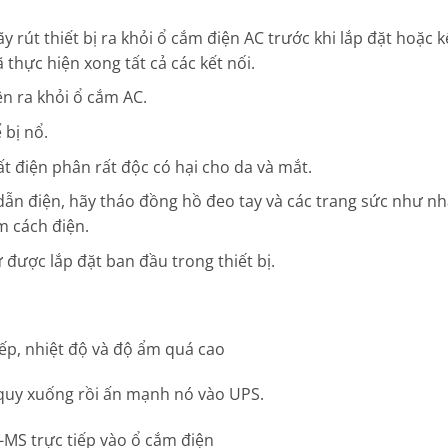
y rút thiết bị ra khỏi ổ cắm điện AC trước khi lắp đặt hoặc k
ã thực hiện xong tất cả các kết nối.
ện ra khỏi ổ cắm AC.
 bị nổ.
t điện phân rất độc có hại cho da và mắt.
dẫn điện, hãy tháo đồng hồ đeo tay và các trang sức như nh
m cách điện.
 được lắp đặt ban đầu trong thiết bị.
iếp, nhiệt độ và độ ẩm quá cao
 quy xuống rồi ấn mạnh nó vào UPS.
MS trực tiếp vào ổ cắm điện