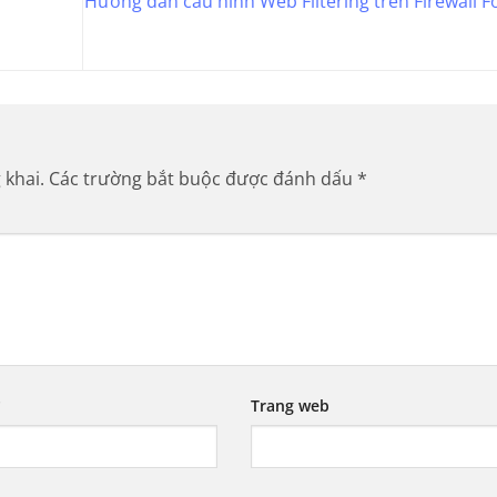
Hướng dẫn cấu hình Web Filtering trên Firewall F
 khai.
Các trường bắt buộc được đánh dấu
*
*
Trang web