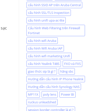
cấu hình SSID AP trên Aruba Central
cấu hình SSL/TLS Inspection
cấu hình unifi upa-ac-lite
 sạc
Cấu hình Web Filtering trên Firewall
Fortinet
cấu hình wifi Aruba
cấu hình Wifi Aruba IAP
cấu hình wifi marketing Unifi
cấu hình Yealink T48S
FXO và FXS
giao thức sip là gì ?
hãng sbc
Hướng dẫn cấu hình IP Phone Yealink
Hướng dẫn cấu hình Synology NAS
MP11X
poly lens
Power BI
ruckus unleadshed
session border controller là gì ?