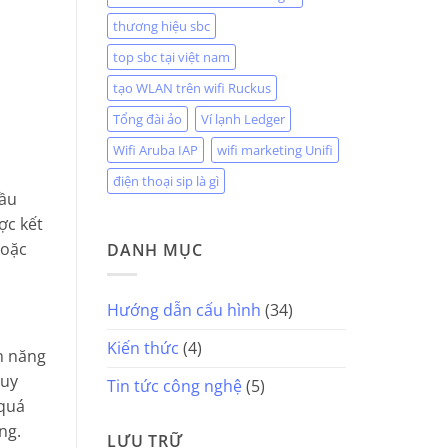
thương hiệu sbc
top sbc tại việt nam
tạo WLAN trên wifi Ruckus
Tổng đài ảo
Ví lạnh Ledger
Wifi Aruba IAP
wifi marketing Unifi
điện thoại sip là gì
đầu
ợc kết
hoặc
DANH MỤC
Hướng dẫn cấu hình
(34)
Kiến thức
(4)
h năng
quy
Tin tức công nghệ
(5)
 quá
ng.
LƯU TRỮ