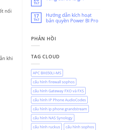
là
Th7
ở
Không
gì?
Điện
có
ết nối
thoại
bình
Hướng dẫn kích hoạt
SIP
17
luận
là
Th7
ở
bản quyền Power BI Pro
gì
Tổng
?
Không
đài
có
ảo
bình
là
PHẢN HỒI
luận
gì
ở
?
Hướng
dẫn
kích
TAG CLOUD
hoạt
ẫn khi
bản
quyền
Power
BI
APC BX650LI-MS
Pro
cấu hình firewall sophos
cấu hình Gateway FXO và FXS
cấu hình IP Phone AudioCodes
cấu hình ip phone grandstream
cấu hình NAS Synology
cấu hình ruckus
cấu hình sophos