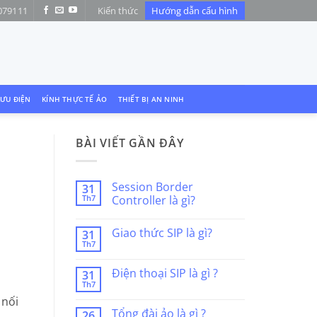
079111
Kiến thức
Hướng dẫn cấu hình
LƯU ĐIỆN
KÍNH THỰC TẾ ẢO
THIẾT BỊ AN NINH
BÀI VIẾT GẦN ĐÂY
Session Border
31
Th7
Controller là gì?
Không
có
Giao thức SIP là gì?
31
bình
luận
Th7
Không
ở
có
Session
bình
Border
Điện thoại SIP là gì ?
31
luận
Controller
Th7
ở
là
Không
Giao
gì?
có
 nối
thức
bình
Tổng đài ảo là gì ?
SIP
26
luận