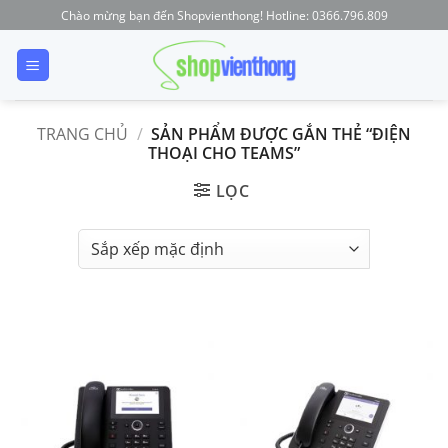
Skip
Chào mừng bạn đến Shopvienthong! Hotline: 0366.796.809
to
content
TRANG CHỦ
/
SẢN PHẨM ĐƯỢC GẮN THẺ “ĐIỆN
THOẠI CHO TEAMS”
LỌC