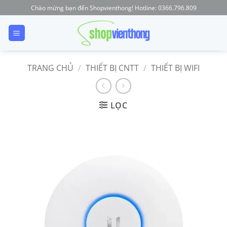
Skip
Chào mừng bạn đến Shopvienthong! Hotline: 0366.796.809
to
content
TRANG CHỦ
/
THIẾT BỊ CNTT
/
THIẾT BỊ WIFI
LỌC