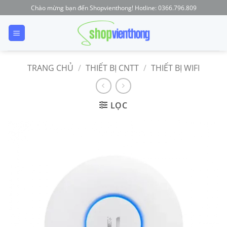
Skip
Chào mừng bạn đến Shopvienthong! Hotline: 0366.796.809
to
content
TRANG CHỦ
/
THIẾT BỊ CNTT
/
THIẾT BỊ WIFI
LỌC