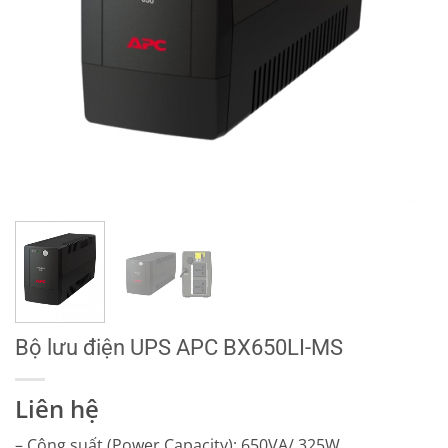
Bộ lưu điện UPS APC BX650LI-MS
Liên hệ
– Công suất (Power Capacity): 650VA/ 325W.