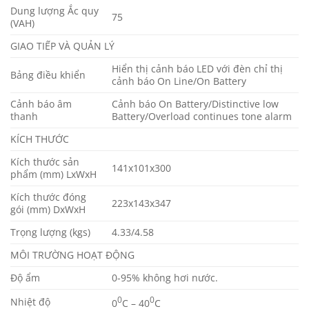
Dung lượng Ắc quy
75
(VAH)
GIAO TIẾP VÀ QUẢN LÝ
Hiển thị cảnh báo LED với đèn chỉ thị
Bảng điều khiển
cảnh báo On Line/On Battery
Cảnh báo âm
Cảnh báo On Battery/Distinctive low
thanh
Battery/Overload continues tone alarm
KÍCH THƯỚC
Kích thước sản
141x101x300
phẩm (mm) LxWxH
Kích thước đóng
223x143x347
gói (mm) DxWxH
Trọng lượng (kgs)
4.33/4.58
MÔI TRƯỜNG HOẠT ĐỘNG
Độ ẩm
0-95% không hơi nước.
0
0
Nhiệt độ
0
C – 40
C