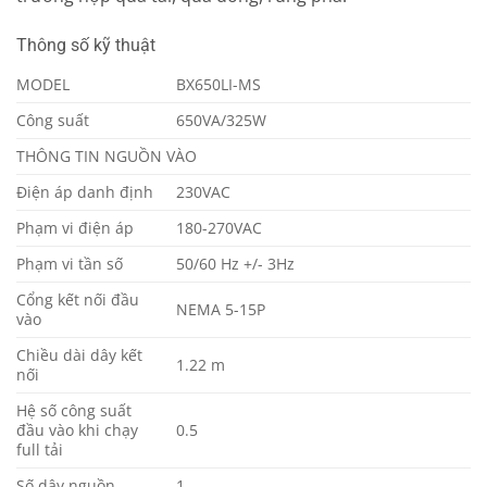
Thông số kỹ thuật
MODEL
BX650LI-MS
Công suất
650VA/325W
THÔNG TIN NGUỒN VÀO
Điện áp danh định
230VAC
Phạm vi điện áp
180-270VAC
Phạm vi tần số
50/60 Hz +/- 3Hz
Cổng kết nối đầu
NEMA 5-15P
vào
Chiều dài dây kết
1.22 m
nối
Hệ số công suất
đầu vào khi chạy
0.5
full tải
Số dây nguồn
1