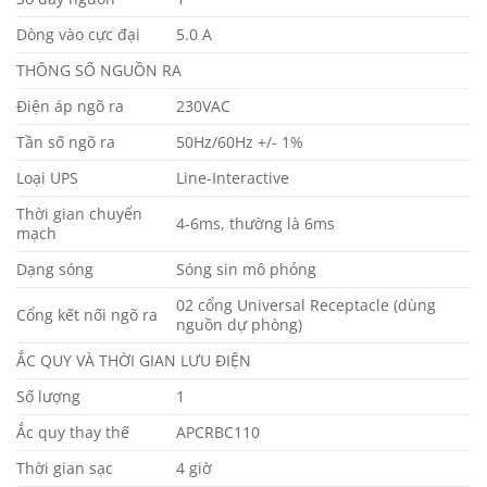
Dòng vào cực đại
5.0 A
THÔNG SỐ NGUỒN RA
Điện áp ngõ ra
230VAC
Tần số ngõ ra
50Hz/60Hz +/- 1%
Loại UPS
Line-Interactive
Thời gian chuyển
4-6ms, thường là 6ms
mạch
Dạng sóng
Sóng sin mô phỏng
02 cổng Universal Receptacle (dùng
Cổng kết nối ngõ ra
nguồn dự phòng)
ẮC QUY VÀ THỜI GIAN LƯU ĐIỆN
Số lượng
1
Ắc quy thay thế
APCRBC110
Thời gian sạc
4 giờ