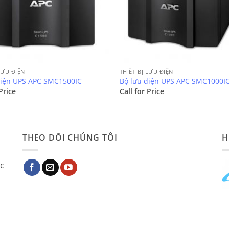
LƯU ĐIỆN
THIẾT BỊ LƯU ĐIỆN
điện UPS APC SMC1500IC
Bộ lưu điện UPS APC SMC1000I
Price
Call for Price
THEO DÕI CHÚNG TÔI
H
ác