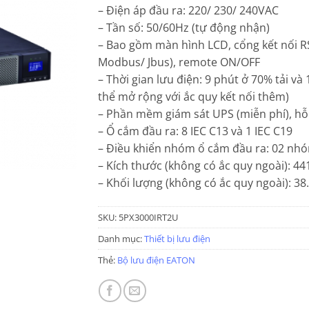
– Điện áp đầu ra: 220/ 230/ 240VAC
– Tần số: 50/60Hz (tự động nhận)
– Bao gồm màn hình LCD, cổng kết nối 
Modbus/ Jbus), remote ON/OFF
– Thời gian lưu điện: 9 phút ở 70% tải và
thể mở rộng với ắc quy kết nối thêm)
– Phần mềm giám sát UPS (miễn phí), h
– Ổ cắm đầu ra: 8 IEC C13 và 1 IEC C19
– Điều khiển nhóm ổ cắm đầu ra: 02 nhó
– Kích thước (không có ắc quy ngoài): 4
– Khối lượng (không có ắc quy ngoài): 38
SKU:
5PX3000IRT2U
Danh mục:
Thiết bị lưu điện
Thẻ:
Bộ lưu điện EATON