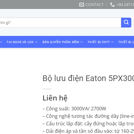
CONTACT
+84 2871
TAI NGHE VÀ LOA
BẢN QUYỀN PHẦN MỀM
THIẾT BỊ CNTT
THIẾT BỊ 
Bộ lưu điện Eaton 5PX3
Liên hệ
– Công suất: 3000VA/ 2700W
– Công nghệ tương tác đường dây (line-in
– Cấu trúc lắp đặt: cây đứng hoặc lắp tro
– Dải điện áp và tần số đầu vào: từ 160-