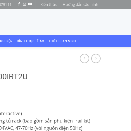
079111
Kiến thức
Hướng dẫn cấu hình
LƯU ĐIỆN
KÍNH THỰC TẾ ẢO
THIẾT BỊ AN NINH
000IRT2U
teractive)
ng tủ rack (bao gồm sẵn phụ kiện- rail kit)
294VAC, 47-70Hz (với nguồn điện 50Hz)