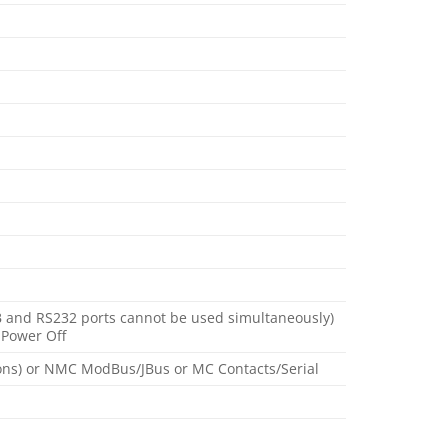
SB and RS232 ports cannot be used simultaneously)
 Power Off
sions) or NMC ModBus/JBus or MC Contacts/Serial