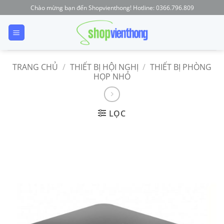
Skip
Chào mừng bạn đến Shopvienthong! Hotline: 0366.796.809
to
content
TRANG CHỦ
/
THIẾT BỊ HỘI NGHỊ
/
THIẾT BỊ PHÒNG
HỌP NHỎ
LỌC