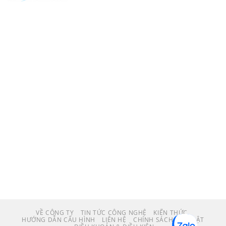
VỀ CÔNG TY
TIN TỨC CÔNG NGHỆ
KIẾN THỨC
HƯỚNG DẪN CẤU HÌNH
LIÊN HỆ
CHÍNH SÁCH BẢO MẬT