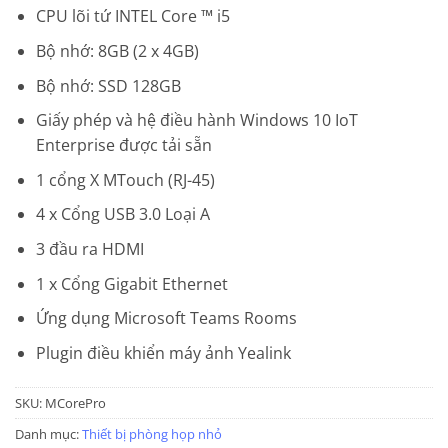
CPU lõi tứ INTEL Core ™ i5
Bộ nhớ: 8GB (2 x 4GB)
Bộ nhớ: SSD 128GB
Giấy phép và hệ điều hành Windows 10 IoT
Enterprise được tải sẵn
1 cổng X MTouch (RJ-45)
4 x Cổng USB 3.0 Loại A
3 đầu ra HDMI
1 x Cổng Gigabit Ethernet
Ứng dụng Microsoft Teams Rooms
Plugin điều khiển máy ảnh Yealink
SKU:
MCorePro
Danh mục:
Thiết bị phòng họp nhỏ