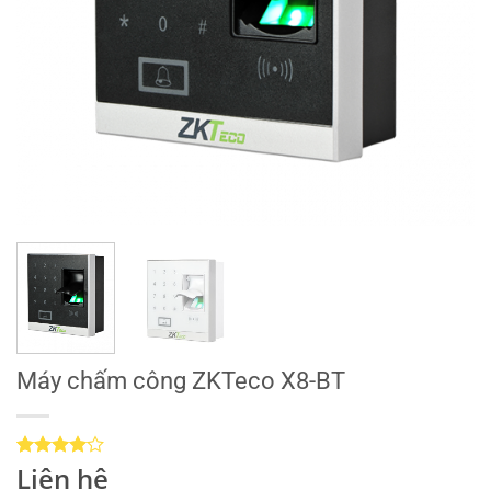
Máy chấm công ZKTeco X8-BT
Liên hệ
4
4
trên 5
dựa trên