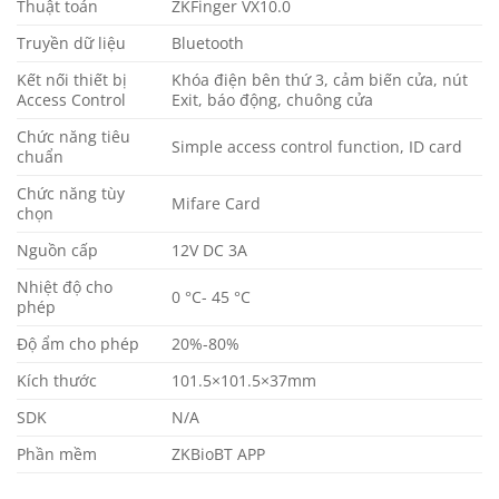
Thuật toán
ZKFinger VX10.0
Truyền dữ liệu
Bluetooth
Kết nối thiết bị
Khóa điện bên thứ 3, cảm biến cửa, nút
Access Control
Exit, báo động, chuông cửa
Chức năng tiêu
Simple access control function, ID card
chuẩn
Chức năng tùy
Mifare Card
chọn
Nguồn cấp
12V DC 3A
Nhiệt độ cho
0 °C- 45 °C
phép
Độ ẩm cho phép
20%-80%
Kích thước
101.5×101.5×37mm
SDK
N/A
Phần mềm
ZKBioBT APP