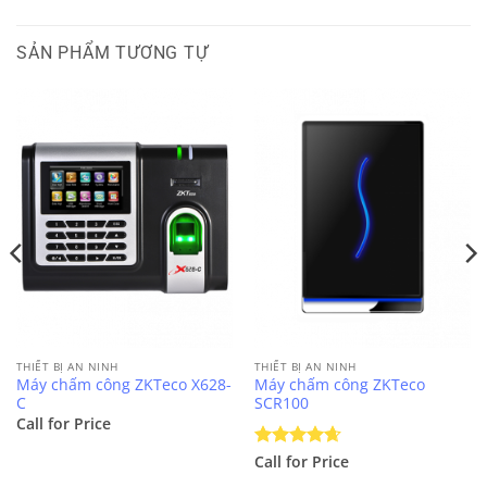
SẢN PHẨM TƯƠNG TỰ
THIẾT BỊ AN NINH
THIẾT BỊ AN NINH
Máy chấm công ZKTeco X628-
Máy chấm công ZKTeco
C
SCR100
Call for Price
Được xếp
Call for Price
hạng
4.67