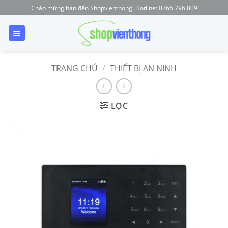
Skip
Chào mừng bạn đến Shopvienthong! Hotline: 0366.796.809
to
content
TRANG CHỦ
/
THIẾT BỊ AN NINH
LỌC