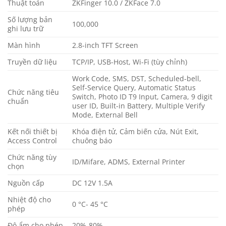
Thuật toán
ZKFinger 10.0 / ZKFace 7.0
Số lượng bản
100,000
ghi lưu trữ
Màn hình
2.8-inch TFT Screen
Truyền dữ liệu
TCP/IP, USB-Host, Wi-Fi (tùy chỉnh)
Work Code, SMS, DST, Scheduled-bell,
Self-Service Query, Automatic Status
Chức năng tiêu
Switch, Photo ID T9 Input, Camera, 9 digit
chuẩn
user ID, Built-in Battery, Multiple Verify
Mode, External Bell
Kết nối thiết bị
Khóa điện tử, Cảm biến cửa, Nút Exit,
Access Control
chuông báo
Chức năng tùy
ID/Mifare, ADMS, External Printer
chọn
Nguồn cấp
DC 12V 1.5A
Nhiệt độ cho
0 °C- 45 °C
phép
Độ ẩm cho phép
20%-80%