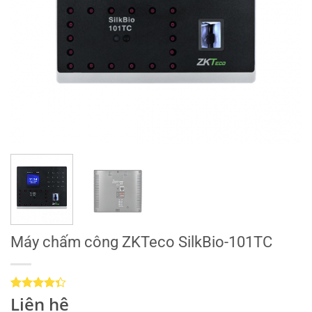
Máy chấm công ZKTeco SilkBio-101TC
Liên hệ
4.33
3
trên
5 dựa