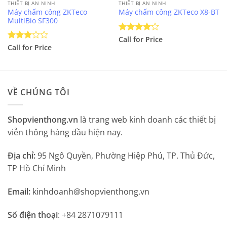
THIẾT BỊ AN NINH
THIẾT BỊ AN NINH
Máy chấm công ZKTeco
Máy chấm công ZKTeco X8-BT
MultiBio SF300
Được
Call for Price
xếp hạng
Được
Call for Price
4
5 sao
xếp
hạng
3
5 sao
VỀ CHÚNG TÔI
Shopvienthong.vn
là trang web kinh doanh các thiết bị
viễn thông hàng đầu hiện nay.
Địa chỉ:
95 Ngô Quyền, Phường Hiệp Phú, TP. Thủ Đức,
TP Hồ Chí Minh
Email:
kinhdoanh@shopvienthong.vn
Số điện thoại
: +84 2871079111