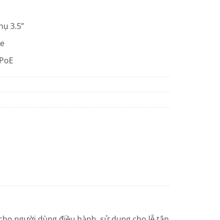
hụ 3.5”
he
 PoE
 cho người dùng điều hành, sử dụng cho lễ tân