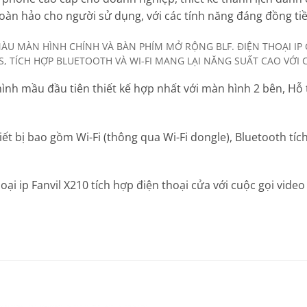
hoàn hảo cho người sử dụng, với các tính năng đáng đồng tiề
Ả MÀU MÀN HÌNH CHÍNH VÀ BÀN PHÍM MỞ RỘNG BLF. ĐIỆN THOẠI IP
S, TÍCH HỢP BLUETOOTH VÀ WI-FI MANG LẠI NĂNG SUẤT CAO VỚI C
 hình mầu đầu tiên thiết kế hợp nhất với màn hình 2 bên, Hỗ
iết bị bao gồm Wi-Fi (thông qua Wi-Fi dongle), Bluetooth tí
oại ip Fanvil X210 tích hợp điện thoại cửa với cuộc gọi vide