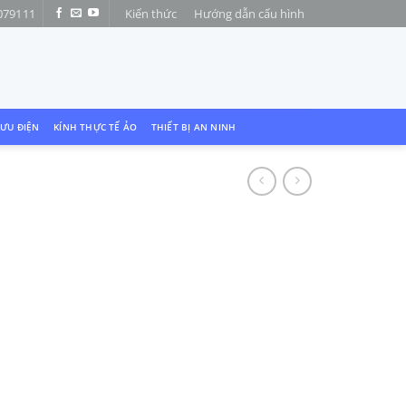
079111
Kiến thức
Hướng dẫn cấu hình
LƯU ĐIỆN
KÍNH THỰC TẾ ẢO
THIẾT BỊ AN NINH