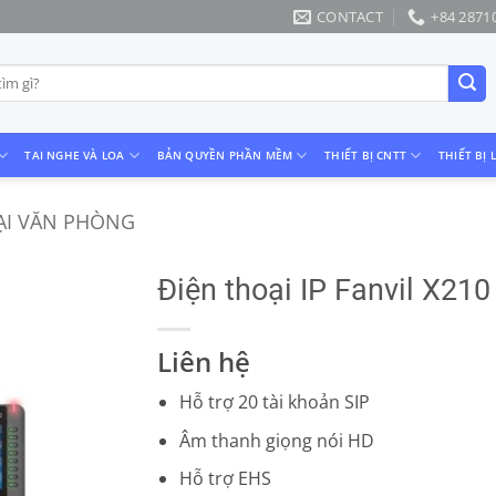
CONTACT
+84 2871
TAI NGHE VÀ LOA
BẢN QUYỀN PHẦN MỀM
THIẾT BỊ CNTT
THIẾT BỊ 
ẠI VĂN PHÒNG
Điện thoại IP Fanvil X210
Liên hệ
Hỗ trợ 20 tài khoản SIP
Âm thanh giọng nói HD
Hỗ trợ EHS