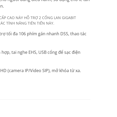
n.
 CẤP CAO NÀY HỖ TRỢ 2 CỔNG LAN GIGABIT
ÁC TÍNH NĂNG TIÊN TIẾN NÀY.
 trợ tối đa 106 phím gán nhanh DSS, thao tác
ch hợp, tai nghe EHS, USB cổng để sạc điện
o HD (camera IP/Video SIP), mở khóa từ xa.