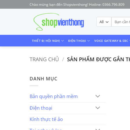
Skip
Chào mừng bạn đến Shopvienthong! Hotline: 0366.796.809
to
content
Tìm
kiếm:
THIẾT BỊ HỘI NGHỊ
ĐIỆN THOẠI
VOICE GATEWAY & SBC
TRANG CHỦ
/
SẢN PHẨM ĐƯỢC GẮN THẺ
DANH MỤC
Bản quyền phần mềm
Điện thoại
Kính thực tế ảo