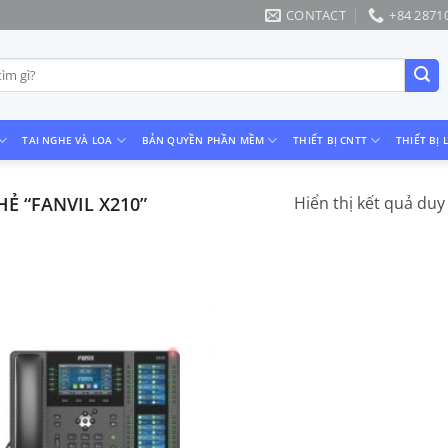
CONTACT
+84 2871
TAI NGHE VÀ LOA
BẢN QUYỀN PHẦN MỀM
THIẾT BỊ CNTT
THIẾT BỊ 
 “FANVIL X210”
Hiển thị kết quả duy