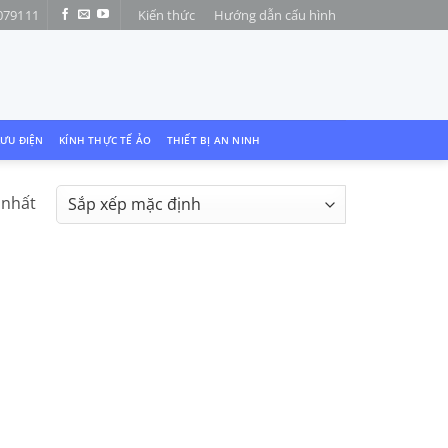
079111
Kiến thức
Hướng dẫn cấu hình
LƯU ĐIỆN
KÍNH THỰC TẾ ẢO
THIẾT BỊ AN NINH
 nhất