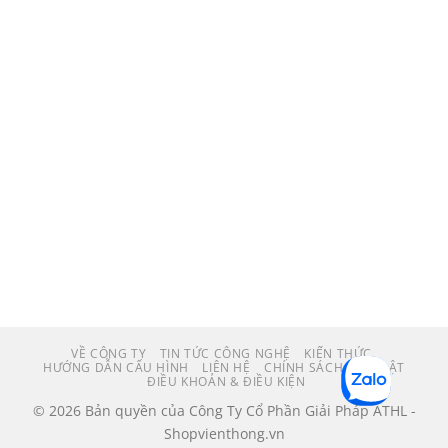
VỀ CÔNG TY
TIN TỨC CÔNG NGHỆ
KIẾN THỨC
HƯỚNG DẪN CẤU HÌNH
LIÊN HỆ
CHÍNH SÁCH BẢO MẬT
ĐIỀU KHOẢN & ĐIỀU KIỆN
© 2026 Bản quyền của Công Ty Cổ Phần Giải Pháp ATHL -
Shopvienthong.vn