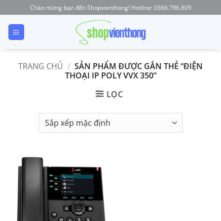
Skip
Chào mừng bạn đến Shopvienthong! Hotline: 0366.796.809
to
content
TRANG CHỦ
/
SẢN PHẨM ĐƯỢC GẮN THẺ “ĐIỆN
THOẠI IP POLY VVX 350”
LỌC