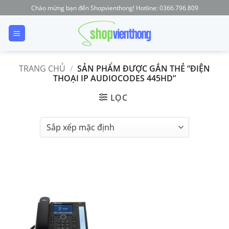
Skip
Chào mừng bạn đến Shopvienthong! Hotline: 0366.796.809
to
content
TRANG CHỦ
/
SẢN PHẨM ĐƯỢC GẮN THẺ “ĐIỆN
THOẠI IP AUDIOCODES 445HD”
LỌC