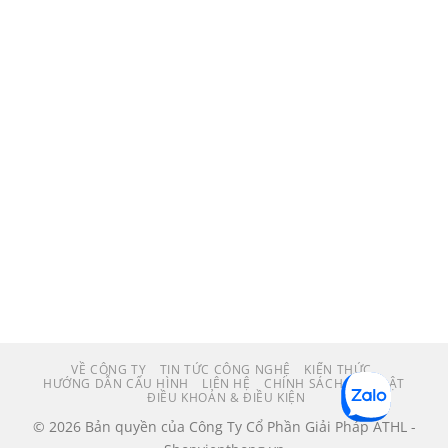
VỀ CÔNG TY
TIN TỨC CÔNG NGHỆ
KIẾN THỨC
HƯỚNG DẪN CẤU HÌNH
LIÊN HỆ
CHÍNH SÁCH BẢO MẬT
ĐIỀU KHOẢN & ĐIỀU KIỆN
© 2026 Bản quyền của Công Ty Cổ Phần Giải Pháp ATHL -