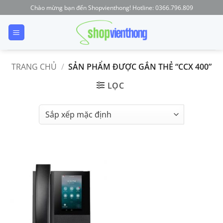
Skip
Chào mừng bạn đến Shopvienthong! Hotline: 0366.796.809
to
content
TRANG CHỦ
/
SẢN PHẨM ĐƯỢC GẮN THẺ “CCX 400”
LỌC