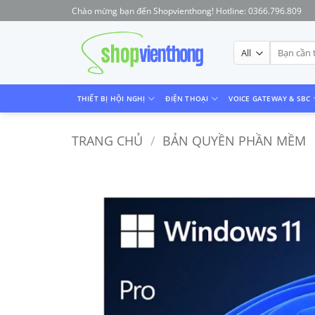
Skip
Chào mừng bạn đến Shopvienthong! Hotline: 0366.796.809
to
content
Tìm
kiếm:
THIẾT BỊ HỘI NGHỊ
ĐIỆN THOẠI
VOICE GATEWAY & SBC
TRANG CHỦ
/
BẢN QUYỀN PHẦN MỀM