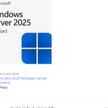
ỀN PHẦN MỀM
m Microsoft Windows Server
andard
Price