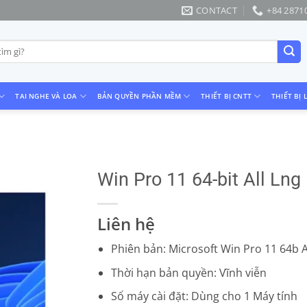
CONTACT
+84 2871
TAI NGHE VÀ LOA
BẢN QUYỀN PHẦN MỀM
THIẾT BỊ CNTT
THIẾT BỊ 
Win Pro 11 64-bit All Ln
Liên hệ
Phiên bản: Microsoft Win Pro 11 64b A
Thời hạn bản quyền: Vĩnh viễn
Số máy cài đặt: Dùng cho 1 Máy tính