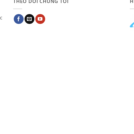
THEO DÕI CHÚNG TÔI
H
ác