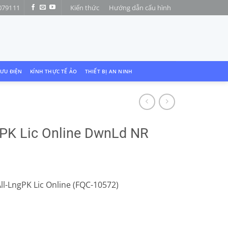
079111
Kiến thức
Hướng dẫn cấu hình
LƯU ĐIỆN
KÍNH THỰC TẾ ẢO
THIẾT BỊ AN NINH
g PK Lic Online DwnLd NR
ll-LngPK Lic Online (FQC-10572)