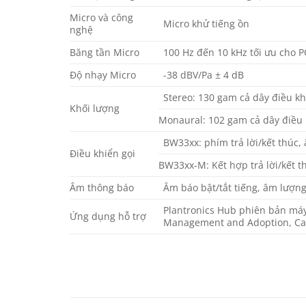
Micro và công
Micro khử tiếng ồn
nghệ
Băng tần Micro
100 Hz đến 10 kHz tối ưu cho P
Độ nhạy Micro
-38 dBV/Pa ± 4 dB
Stereo: 130 gam cả dây điều kh
Khối lượng
Monaural: 102 gam cả dây điều 
BW33xx: phím trả lời/kết thúc, 
Điều khiển gọi
BW33xx-M: Kết hợp trả lời/kết t
Âm thông báo
Âm báo bật/tắt tiếng, âm lượng 
Plantronics Hub phiên bản máy
Ứng dụng hỗ trợ
Management and Adoption, Call