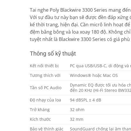
Tai nghe Poly Blackwire 3300 Series mang đến
Với sự đầu tư này bạn sẽ được đền đáp xứng đá
kế thời trang, hiện đại. Cần micrô linh hoạt 
đệm bằng bông và loa xoay 180 độ. Không chỉ
tuyệt nhất là Blackwire 3300 Series có giá phù 
Thông số kỹ thuật
Kết nối thiết bị
PC qua USB/USB-C, di động và 
Tương thích với
Windows® hoặc Mac OS
Dynamic EQ được tối ưu hóa ch
Tần số PC Audio
đến 20 KHz (Hi-Fi Stereo BW33
Độ nhạy của loa
94 dBSPL ± 4 dB
Trở kháng
32 ohm
Kích thước
32 mm
Bảo vệ thính giác
SoundGuard chống lại âm thanh