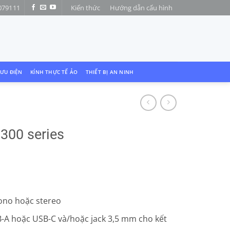
079111
Kiến thức
Hướng dẫn cấu hình
LƯU ĐIỆN
KÍNH THỰC TẾ ẢO
THIẾT BỊ AN NINH
3300 series
ono hoặc stereo
SB-A hoặc USB-C và/hoặc jack 3,5 mm cho kết