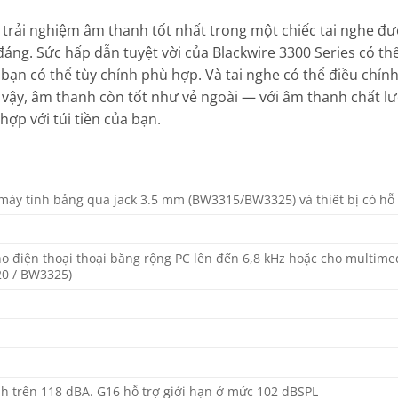
 trải nghiệm âm thanh tốt nhất trong một chiếc tai nghe đư
ng. Sức hấp dẫn tuyệt vời của Blackwire 3300 Series có thể 
để bạn có thể tùy chỉnh phù hợp. Và tai nghe có thể điều chỉ
 vậy, âm thanh còn tốt như vẻ ngoài — với âm thanh chất l
hợp với túi tiền của bạn.
máy tính bảng qua jack 3.5 mm (BW3315/BW3325) và thiết bị có hỗ
o điện thoại thoại băng rộng PC lên đến 6,8 kHz hoặc cho multime
20 / BW3325)
 trên 118 dBA. G16 hỗ trợ giới hạn ở mức 102 dBSPL