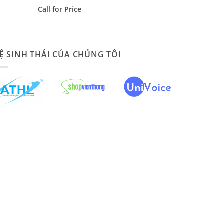
Được
Call for Price
xếp hạng
4
5 sao
Ệ SINH THÁI CỦA CHÚNG TÔI