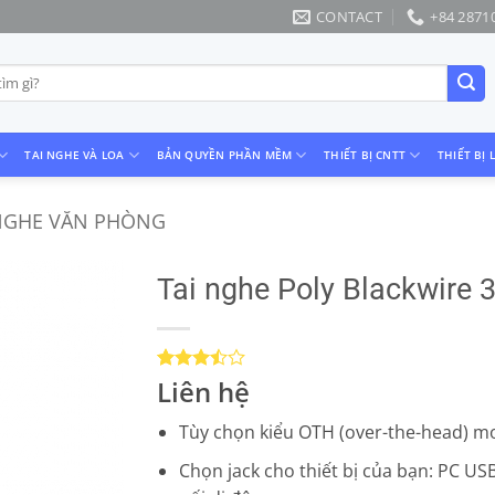
CONTACT
+84 2871
TAI NGHE VÀ LOA
BẢN QUYỀN PHẦN MỀM
THIẾT BỊ CNTT
THIẾT BỊ 
 NGHE VĂN PHÒNG
Tai nghe Poly Blackwire 
Liên hệ
3.5
2
trên
5 dựa
trên
Tùy chọn kiểu OTH (over-the-head) m
đánh
giá
Chọn jack cho thiết bị của bạn: PC U