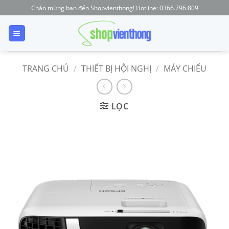
Skip
Chào mừng bạn đến Shopvienthong! Hotline: 0366.796.809
to
content
TRANG CHỦ
/
THIẾT BỊ HỘI NGHỊ
/
MÁY CHIẾU
LỌC