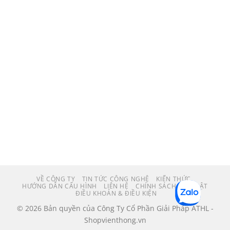
VỀ CÔNG TY
TIN TỨC CÔNG NGHỆ
KIẾN THỨC
HƯỚNG DẪN CẤU HÌNH
LIÊN HỆ
CHÍNH SÁCH BẢO MẬT
ĐIỀU KHOẢN & ĐIỀU KIỆN
© 2026 Bản quyền của Công Ty Cổ Phần Giải Pháp ATHL -
Shopvienthong.vn