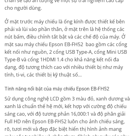
chắn sẽ tạo ấn tượng về một sự trải nghiệm cao cấp
cho người dùng.
Ở mặt trước máy chiếu là ống kính được thiết kế bên
phải và lùi vào phần thân, ở mặt trên là hệ thống các
nút bấm, điều chỉnh tắt bật và các chế độ của máy. Ở
mặt sau máy chiếu Epson EB-FH52 bao gồm các cổng
kết nối như nguồn, 2 cổng USB Type-A, cổng Mini USB
Type-B và cổng 1HDMI 1.4 cho khả năng kết nối đa
dạng, độ tương thích cao với nhiều thiết bị như máy
tính, ti-vi, các thiết bị kỹ thuật số…
Tính năng nổi bật của máy chiếu Epson EB-FH52
Sử dụng công nghệ LCD gồm 3 màu đỏ, xanh dương và
xanh lá chuẩn thế hệ mới, kết hợp với cường độ chiếu
sáng cao, với độ tương phản 16,000:1 và độ phân giải
Full HD nên Epson EB-FH52 luôn cho ảnh chiếu sáng,
rõ, tươi mới và đẹp đặc biệt hiển thị hình ảnh mang