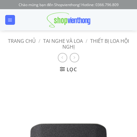
Skip
Chào mừng bạn đến Shopvienthong! Hotline: 0366.796.809
to
content
TRANG CHỦ
/
TAI NGHE VÀ LOA
/
THIẾT BỊ LOA HỘI
NGHỊ
LỌC