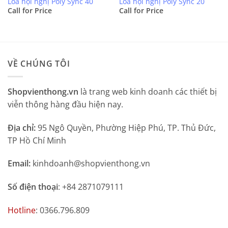
Loa hội nghị Poly Sync 40
Loa hội nghị Poly Sync 20
Call for Price
Call for Price
VỀ CHÚNG TÔI
Shopvienthong.vn
là trang web kinh doanh các thiết bị
viễn thông hàng đầu hiện nay.
Địa chỉ:
95 Ngô Quyền, Phường Hiệp Phú, TP. Thủ Đức,
TP Hồ Chí Minh
Email:
kinhdoanh@shopvienthong.vn
Số điện thoại
: +84 2871079111
Hotline
: 0366.796.809