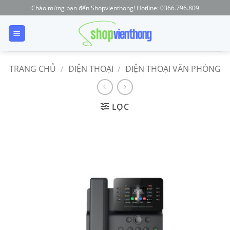
Skip
Chào mừng bạn đến Shopvienthong! Hotline: 0366.796.809
to
content
TRANG CHỦ
/
ĐIỆN THOẠI
/
ĐIỆN THOẠI VĂN PHÒNG
LỌC