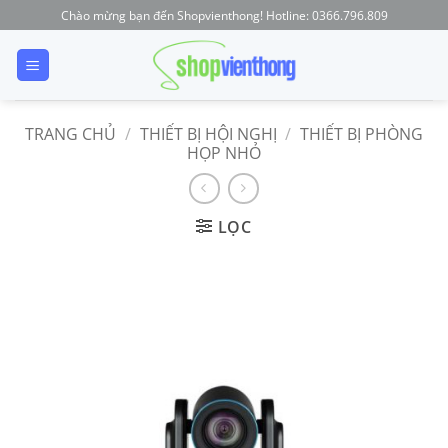
Skip
Chào mừng bạn đến Shopvienthong! Hotline: 0366.796.809
to
content
TRANG CHỦ
/
THIẾT BỊ HỘI NGHỊ
/
THIẾT BỊ PHÒNG
HỌP NHỎ
LỌC