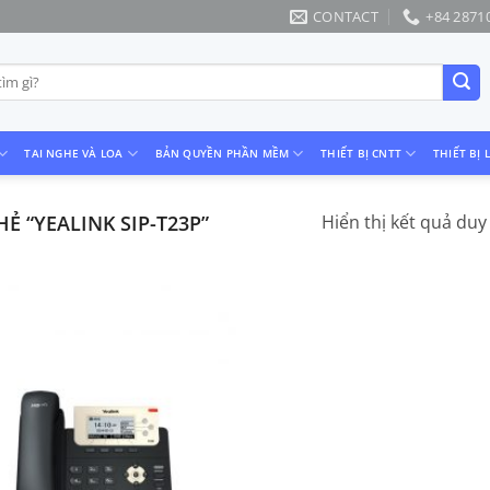
CONTACT
+84 2871
TAI NGHE VÀ LOA
BẢN QUYỀN PHẦN MỀM
THIẾT BỊ CNTT
THIẾT BỊ 
 “YEALINK SIP-T23P”
Hiển thị kết quả duy