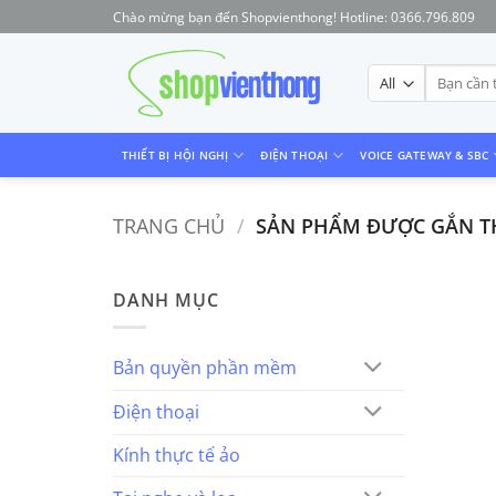
Skip
Chào mừng bạn đến Shopvienthong! Hotline: 0366.796.809
to
content
Tìm
kiếm:
THIẾT BỊ HỘI NGHỊ
ĐIỆN THOẠI
VOICE GATEWAY & SBC
TRANG CHỦ
/
SẢN PHẨM ĐƯỢC GẮN THẺ
DANH MỤC
Bản quyền phần mềm
Điện thoại
Kính thực tế ảo