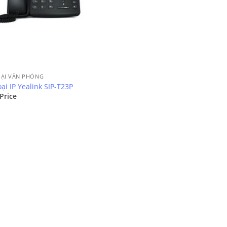
OẠI VĂN PHÒNG
ại IP Yealink SIP-T23P
 Price