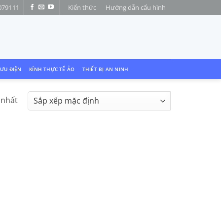
079111
Kiến thức
Hướng dẫn cấu hình
LƯU ĐIỆN
KÍNH THỰC TẾ ẢO
THIẾT BỊ AN NINH
 nhất