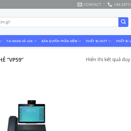
CONTACT
+84 2871
TAI NGHE VÀ LOA
BẢN QUYỀN PHẦN MỀM
THIẾT BỊ CNTT
THIẾT BỊ 
Ẻ “VP59”
Hiển thị kết quả duy