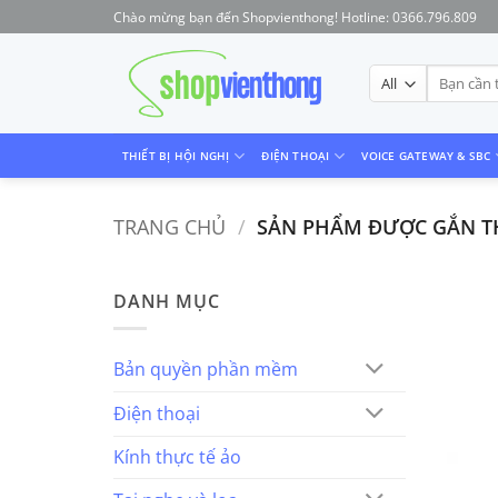
Skip
Chào mừng bạn đến Shopvienthong! Hotline: 0366.796.809
to
content
Tìm
kiếm:
THIẾT BỊ HỘI NGHỊ
ĐIỆN THOẠI
VOICE GATEWAY & SBC
TRANG CHỦ
/
SẢN PHẨM ĐƯỢC GẮN TH
DANH MỤC
Bản quyền phần mềm
Điện thoại
Kính thực tế ảo