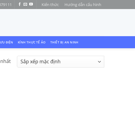
079111
Kiến thức
Hướng dẫn cấu hình
LƯU ĐIỆN
KÍNH THỰC TẾ ẢO
THIẾT BỊ AN NINH
 nhất