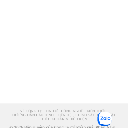
VỀ CÔNG TY
TIN TỨC CÔNG NGHỆ
KIẾN THỨC
HƯỚNG DẪN CẤU HÌNH
LIÊN HỆ
CHÍNH SÁCH BẢO MẬT
ĐIỀU KHOẢN & ĐIỀU KIỆN
© 2026 Bản quyền của Công Ty Cổ Phần Giải Pháp ATHL -