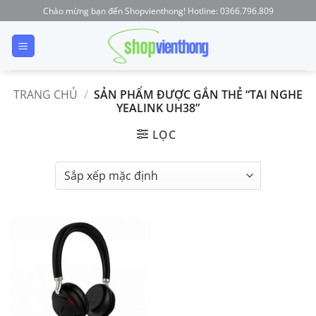
Skip
Chào mừng bạn đến Shopvienthong! Hotline: 0366.796.809
to
content
TRANG CHỦ
/
SẢN PHẨM ĐƯỢC GẮN THẺ “TAI NGHE
YEALINK UH38”
LỌC