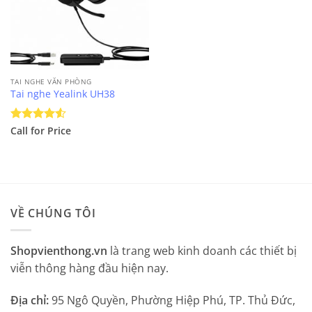
TAI NGHE VĂN PHÒNG
Tai nghe Yealink UH38
Được xếp
Call for Price
hạng
4.5
5 sao
VỀ CHÚNG TÔI
Shopvienthong.vn
là trang web kinh doanh các thiết bị
viễn thông hàng đầu hiện nay.
Địa chỉ:
95 Ngô Quyền, Phường Hiệp Phú, TP. Thủ Đức,