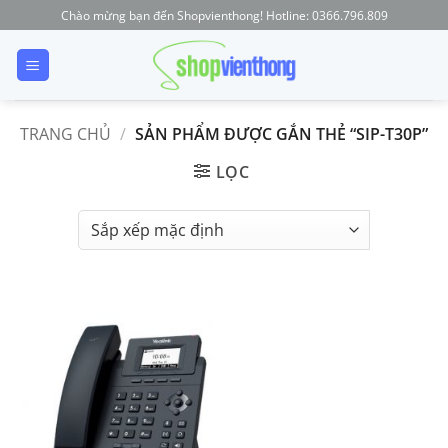
Skip
Chào mừng bạn đến Shopvienthong! Hotline: 0366.796.809
to
content
TRANG CHỦ
/
SẢN PHẨM ĐƯỢC GẮN THẺ “SIP-T30P”
LỌC