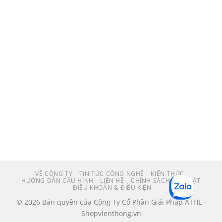
VỀ CÔNG TY
TIN TỨC CÔNG NGHỆ
KIẾN THỨC
HƯỚNG DẪN CẤU HÌNH
LIÊN HỆ
CHÍNH SÁCH BẢO MẬT
ĐIỀU KHOẢN & ĐIỀU KIỆN
© 2026 Bản quyền của Công Ty Cổ Phần Giải Pháp ATHL -
Shopvienthong.vn