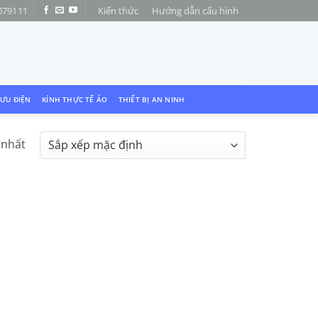
079111
Kiến thức
Hướng dẫn cấu hình
LƯU ĐIỆN
KÍNH THỰC TẾ ẢO
THIẾT BỊ AN NINH
 nhất