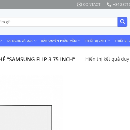
CONTACT
+84 2871
TAI NGHE VÀ LOA
BẢN QUYỀN PHẦN MỀM
THIẾT BỊ CNTT
THIẾT BỊ 
 “SAMSUNG FLIP 3 75 INCH”
Hiển thị kết quả duy