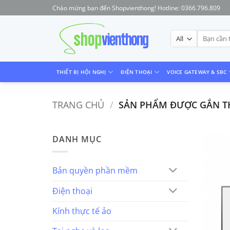
Skip
Chào mừng bạn đến Shopvienthong! Hotline: 0366.796.809
to
content
Tìm
kiếm:
THIẾT BỊ HỘI NGHỊ
ĐIỆN THOẠI
VOICE GATEWAY & SBC
TRANG CHỦ
/
SẢN PHẨM ĐƯỢC GẮN THẺ
DANH MỤC
Bản quyền phần mềm
Điện thoại
Kính thực tế ảo