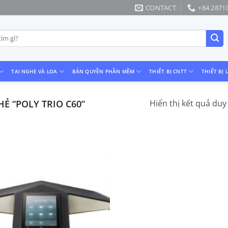
CONTACT
+84 2871
TAI NGHE VÀ LOA
BẢN QUYỀN PHẦN MỀM
THIẾT BỊ CNTT
THIẾT BỊ 
 “POLY TRIO C60”
Hiển thị kết quả duy