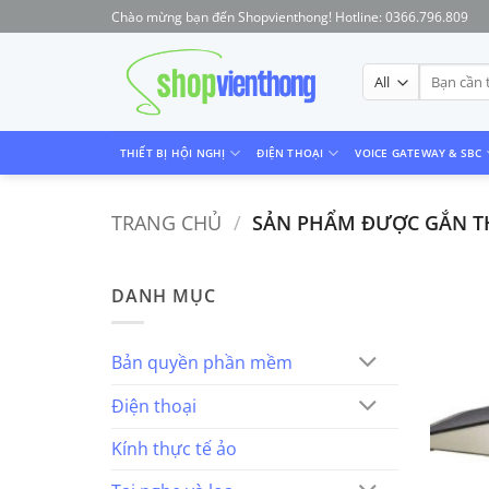
Skip
Chào mừng bạn đến Shopvienthong! Hotline: 0366.796.809
to
content
Tìm
kiếm:
THIẾT BỊ HỘI NGHỊ
ĐIỆN THOẠI
VOICE GATEWAY & SBC
TRANG CHỦ
/
SẢN PHẨM ĐƯỢC GẮN THẺ
DANH MỤC
Bản quyền phần mềm
Điện thoại
Kính thực tế ảo