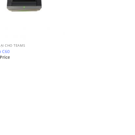
OẠI CHO TEAMS
o C60
 Price