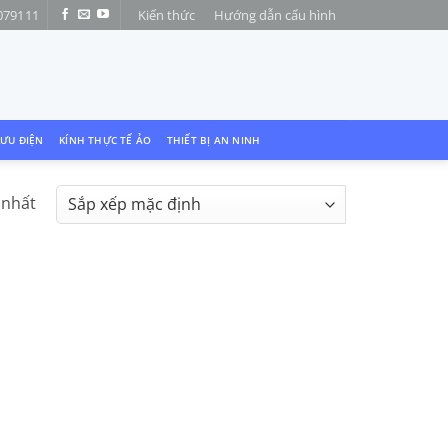
079111
Kiến thức
Hướng dẫn cấu hình
LƯU ĐIỆN
KÍNH THỰC TẾ ẢO
THIẾT BỊ AN NINH
 nhất