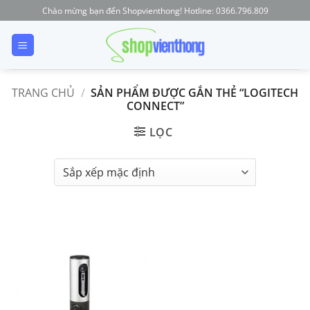
Skip
Chào mừng bạn đến Shopvienthong! Hotline: 0366.796.809
to
content
TRANG CHỦ
/
SẢN PHẨM ĐƯỢC GẮN THẺ “LOGITECH
CONNECT”
LỌC