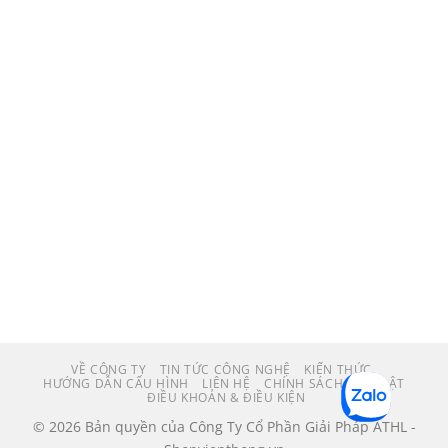
VỀ CÔNG TY
TIN TỨC CÔNG NGHỆ
KIẾN THỨC
HƯỚNG DẪN CẤU HÌNH
LIÊN HỆ
CHÍNH SÁCH BẢO MẬT
ĐIỀU KHOẢN & ĐIỀU KIỆN
© 2026 Bản quyền của Công Ty Cổ Phần Giải Pháp ATHL -