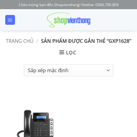
Skip
Chào mừng bạn đến Shopvienthong! Hotline: 0366.796.809
to
content
TRANG CHỦ
/
SẢN PHẨM ĐƯỢC GẮN THẺ “GXP1628”
LỌC