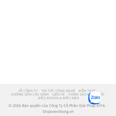
VỀ CÔNG TY
TIN TỨC CÔNG NGHỆ
KIẾN THỨC
HƯỚNG DẪN CẤU HÌNH
LIÊN HỆ
CHÍNH SÁCH BẢO MẬT
ĐIỀU KHOẢN & ĐIỀU KIỆN
© 2026 Bản quyền của Công Ty Cổ Phần Giải Pháp ATHL -
Shopvienthong.vn