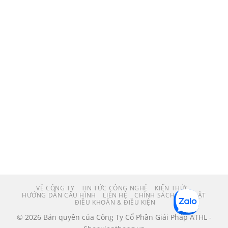
VỀ CÔNG TY
TIN TỨC CÔNG NGHỆ
KIẾN THỨC
HƯỚNG DẪN CẤU HÌNH
LIÊN HỆ
CHÍNH SÁCH BẢO MẬT
ĐIỀU KHOẢN & ĐIỀU KIỆN
© 2026 Bản quyền của Công Ty Cổ Phần Giải Pháp ATHL -