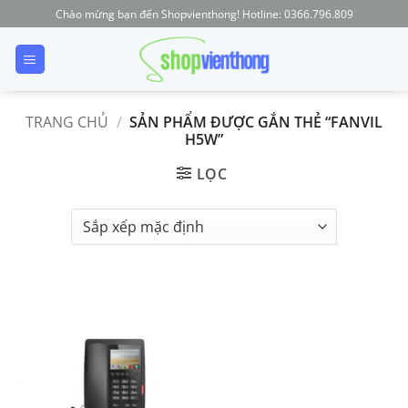
Skip
Chào mừng bạn đến Shopvienthong! Hotline: 0366.796.809
to
content
TRANG CHỦ
/
SẢN PHẨM ĐƯỢC GẮN THẺ “FANVIL
H5W”
LỌC