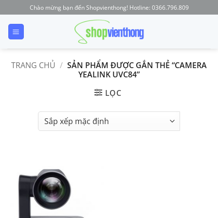
Skip
Chào mừng bạn đến Shopvienthong! Hotline: 0366.796.809
to
content
TRANG CHỦ
/
SẢN PHẨM ĐƯỢC GẮN THẺ “CAMERA
YEALINK UVC84”
LỌC