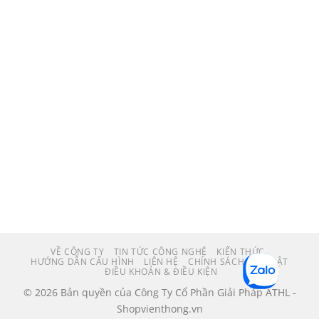
VỀ CÔNG TY
TIN TỨC CÔNG NGHỆ
KIẾN THỨC
HƯỚNG DẪN CẤU HÌNH
LIÊN HỆ
CHÍNH SÁCH BẢO MẬT
ĐIỀU KHOẢN & ĐIỀU KIỆN
© 2026 Bản quyền của Công Ty Cổ Phần Giải Pháp ATHL -
Shopvienthong.vn