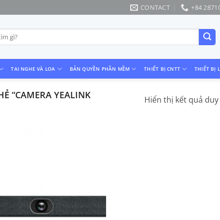
CONTACT
+84 2871
TAI NGHE VÀ LOA
BẢN QUYỀN PHẦN MỀM
THIẾT BỊ CNTT
THIẾT BỊ 
Ẻ “CAMERA YEALINK
Hiển thị kết quả duy