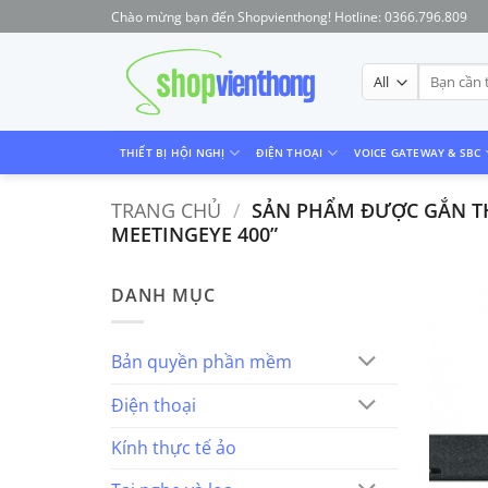
Skip
Chào mừng bạn đến Shopvienthong! Hotline: 0366.796.809
to
content
Tìm
kiếm:
THIẾT BỊ HỘI NGHỊ
ĐIỆN THOẠI
VOICE GATEWAY & SBC
TRANG CHỦ
/
SẢN PHẨM ĐƯỢC GẮN TH
MEETINGEYE 400”
DANH MỤC
Bản quyền phần mềm
Điện thoại
Kính thực tế ảo