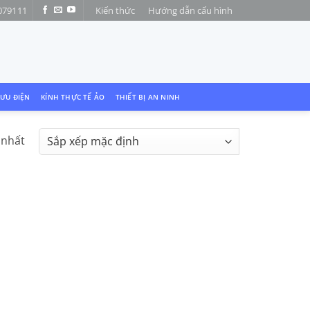
079111
Kiến thức
Hướng dẫn cấu hình
LƯU ĐIỆN
KÍNH THỰC TẾ ẢO
THIẾT BỊ AN NINH
 nhất