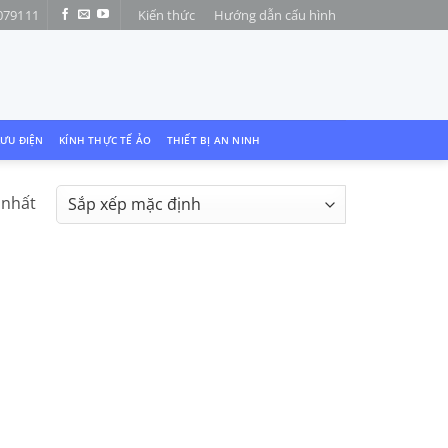
079111
Kiến thức
Hướng dẫn cấu hình
LƯU ĐIỆN
KÍNH THỰC TẾ ẢO
THIẾT BỊ AN NINH
 nhất