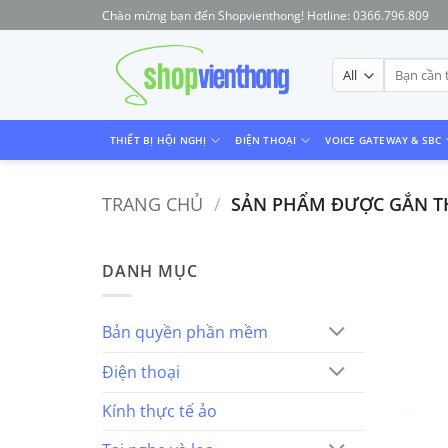
Skip
Chào mừng bạn đến Shopvienthong! Hotline: 0366.796.809
to
content
Tìm
kiếm:
THIẾT BỊ HỘI NGHỊ
ĐIỆN THOẠI
VOICE GATEWAY & SBC
TRANG CHỦ
/
SẢN PHẨM ĐƯỢC GẮN THẺ
DANH MỤC
Bản quyền phần mềm
Điện thoại
Kính thực tế ảo