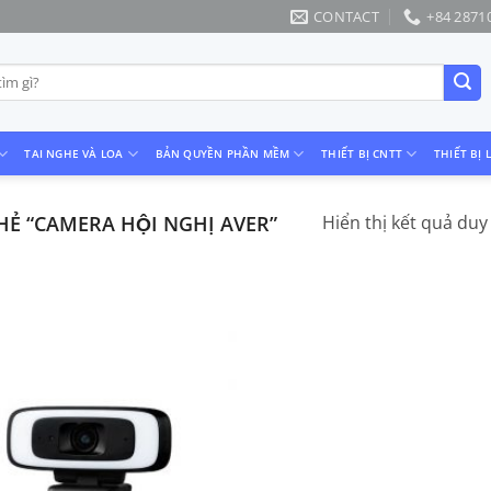
CONTACT
+84 2871
TAI NGHE VÀ LOA
BẢN QUYỀN PHẦN MỀM
THIẾT BỊ CNTT
THIẾT BỊ 
 “CAMERA HỘI NGHỊ AVER”
Hiển thị kết quả duy